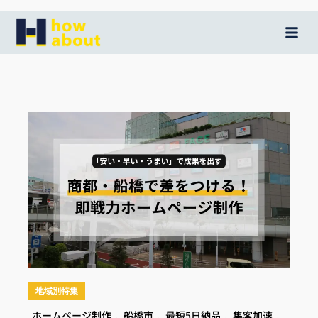
内
容
を
ス
キ
ッ
プ
地域別特集
ホームページ制作
,
船橋市
,
最短5日納品
,
集客加速
,