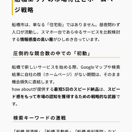
ジ戦略
船橋市は、単なる「住宅街」ではありません。昼夜問わず
人口が流動し、スマホ一台であらゆるサービスを比較検討
する
情報感度の高い層
がひしめき合っています。
圧倒的な競合数の中での「初動」
船橋で新しいサービスを始める際、Googleマップや検索
結果に自社の顔（ホームページ）がない期間は、そのまま
機会損失に直結します。
how aboutが提供する
最短5日のスピード納品
は、
スピー
ド感をもって市場の認知を獲得するための戦略的な武器
で
す。
検索キーワードの激戦
「船橋 居酒屋」「船橋 不動産」「船橋 歯科医院」など、