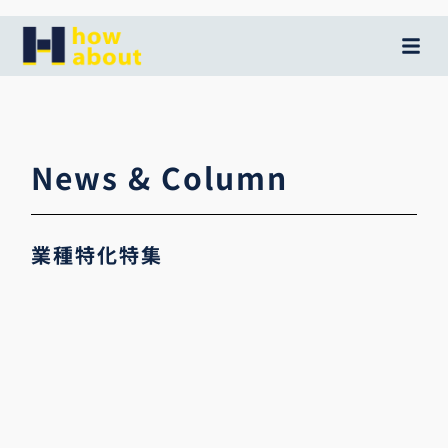
内
容
を
ス
キ
ッ
News & Column
プ
業種特化特集