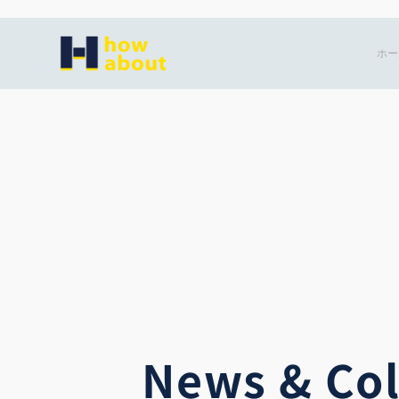
内
容
ホー
を
ス
キ
ッ
プ
News & Co