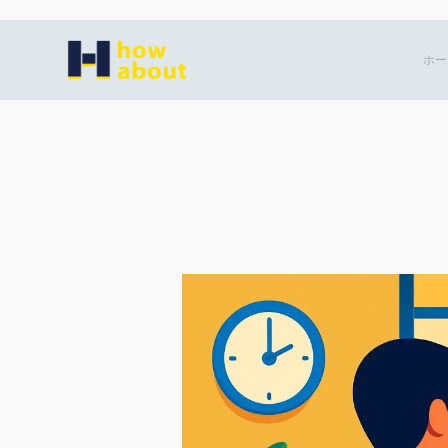
内
容
ホー
を
ス
キ
ッ
プ