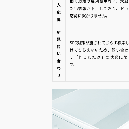
働く環境や福利厚生など、求職
人
たい情報が不足しており、ドラ
応
応募に繋がりません。
募
新
規
SEO対策が施されておらず検索
問
けてもらえないため、問い合わ
い
ず「作っただけ」の状態に陥
合
す。
わ
せ