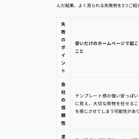
んだ結果、よく見られる失敗例を3つご紹
失
敗
の
安いだけのホームページで起こ
ポ
こと
イ
ン
ト
会
社
テンプレート感の強い安っぽい
の
に見え、大切な荷物を任せるこ
信
を感じさせてしまう可能性があ
頼
性
求