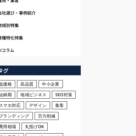
運用・集客
会社選び・事例紹介
地域別特集
業種特化特集
AIコラム
タグ
低価格
高品質
中小企業
短納期
地域ビジネス
SEO対策
スマホ対応
デザイン
集客
ブランディング
労力削減
費用相場
丸投げOK