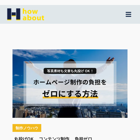
内
容
を
ス
キ
ッ
プ
制作ノウハウ
丸投げOK
,
コンテンツ制作
,
負担ゼロ