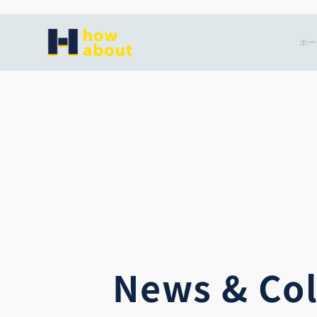
内
容
ホー
を
ス
キ
ッ
プ
News & Co