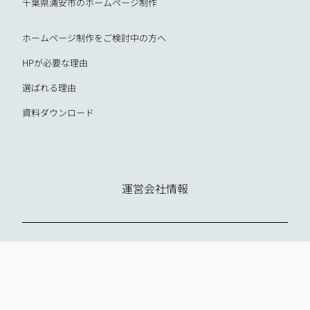
千葉県浦安市のホームページ制作
ホームページ制作をご検討中の方へ
HPが必要な理由
選ばれる理由
資料ダウンロード
運営会社情報
会社名：Unbel合同会社
住所：千葉県柏市東上町2-28 第一水戸屋ビル3F
電話：080-3427-9731