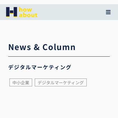
内
容
を
ス
キ
ッ
News & Column
プ
デジタルマーケティング
中小企業
デジタルマーケティング