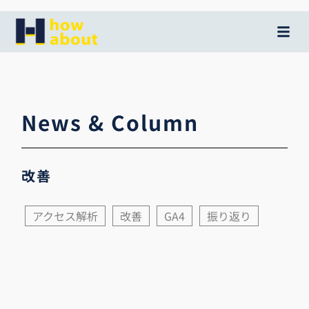
内
容
を
ス
キ
ッ
News & Column
プ
改善
アクセス解析
改善
GA4
振り返り